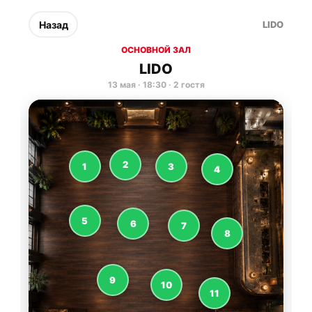
Назад
LIDO
ОСНОВНОЙ ЗАЛ
LIDO
13 мая
·
18:30
·
2 гостя
2
1
3
4
5
6
7
8
9
10
11